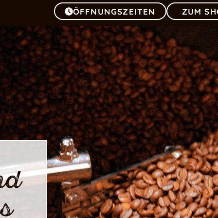
ÖFFNUNGSZEITEN
ZUM SH
nd
ns