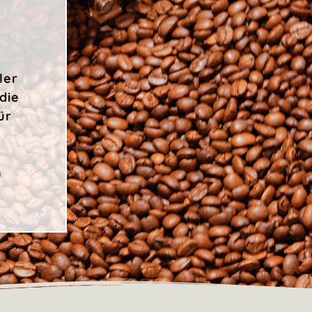
e
ler
die
ür
m